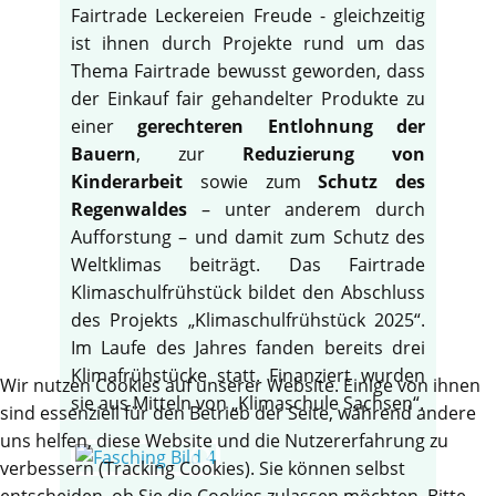
Fairtrade Leckereien Freude - gleichzeitig
ist ihnen durch Projekte rund um das
Thema Fairtrade bewusst geworden, dass
der Einkauf fair gehandelter Produkte zu
einer
gerechteren Entlohnung der
Bauern
, zur
Reduzierung von
Kinderarbeit
sowie zum
Schutz des
Regenwaldes
– unter anderem durch
Aufforstung – und damit zum Schutz des
Weltklimas beiträgt. Das Fairtrade
Klimaschulfrühstück bildet den Abschluss
des Projekts „Klimaschulfrühstück 2025“.
Im Laufe des Jahres fanden bereits drei
Klimafrühstücke statt. Finanziert wurden
Wir nutzen Cookies auf unserer Website. Einige von ihnen
sie aus Mitteln von „Klimaschule Sachsen“.
sind essenziell für den Betrieb der Seite, während andere
uns helfen, diese Website und die Nutzererfahrung zu
verbessern (Tracking Cookies). Sie können selbst
entscheiden, ob Sie die Cookies zulassen möchten. Bitte