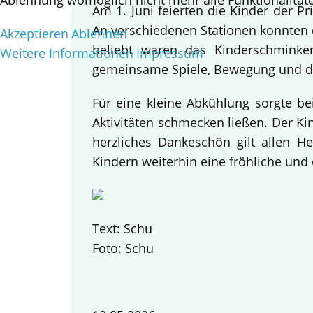
Ablehnung womöglich nicht mehr alle Funktionalitäte
Am 1. Juni feierten die Kinder der 
An verschiedenen Stationen konnten d
Akzeptieren
Ablehnen
beliebt waren das Kinderschminke
Weitere Informationen
Impressum
gemeinsame Spiele, Bewegung und da
Für eine kleine Abkühlung sorgte be
Aktivitäten schmecken ließen. Der K
herzliches Dankeschön gilt allen H
Kindern weiterhin eine fröhliche und 
Text: Schu
Foto: Schu