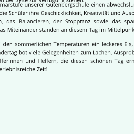
n der Seite zur Verfügung stehen.
Primarstufe unserer Gutenbergschule einen abwechslu
ie Schüler ihre Geschicklichkeit, Kreativität und Aus
n, das Balancieren, der Stopptanz sowie das sp
s Miteinander standen an diesem Tag im Mittelpunk
i den sommerlichen Temperaturen ein leckeres Eis,
indertag bot viele Gelegenheiten zum Lachen, Auspr
elferinnen und Helfern, die diesen schönen Tag e
erlebnisreiche Zeit!