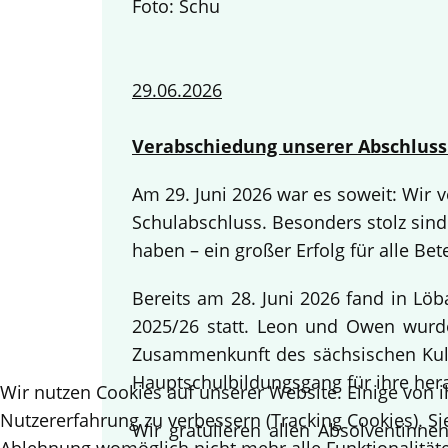
Foto: Schu
29.06.2026
Verabschiedung unserer Abschluss
Am 29. Juni 2026 war es soweit: Wir
Schulabschluss. Besonders stolz sind
haben – ein großer Erfolg für alle Bete
Bereits am 28. Juni 2026 fand in Lö
2025/26 statt. Leon und Owen wurden
Zusammenkunft des sächsischen Kult
Hauptschulbildungsgang für ihre her
Wir nutzen Cookies auf unserer Website. Einige von i
Nutzererfahrung zu verbessern (Tracking Cookies). Si
Wir gratulieren allen Absolventinn