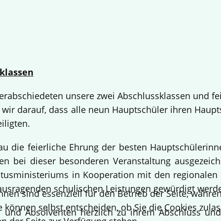
klassen
 verabschiedeten unsere zwei Abschlussklassen und fe
 wir darauf, dass alle neun Hauptschüler ihren Haup
iligten.
bau die feierliche Ehrung der besten Hauptschülerin
 bei dieser besonderen Veranstaltung ausgezeichne
usministeriums in Kooperation mit den regionalen 
ausragenden schulischen Leistungen gewürdigt werd
hnen sind essenziell für den Betrieb der Seite, währ
e können selbst entscheiden, ob Sie die Cookies zulas
en und Absolventen herzlich zu ihrem Abschluss un