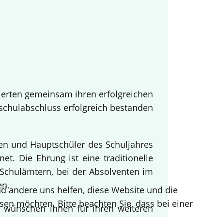
ierten gemeinsam ihren erfolgreichen
tschulabschluss erfolgreich bestanden
nen und Hauptschüler des Schuljahres
t. Die Ehrung ist eine traditionelle
Schulämtern, bei der Absolventen im
en.
end andere uns helfen, diese Website und die
sen möchten. Bitte beachten Sie, dass bei einer
d wünschen ihnen für ihren weiteren